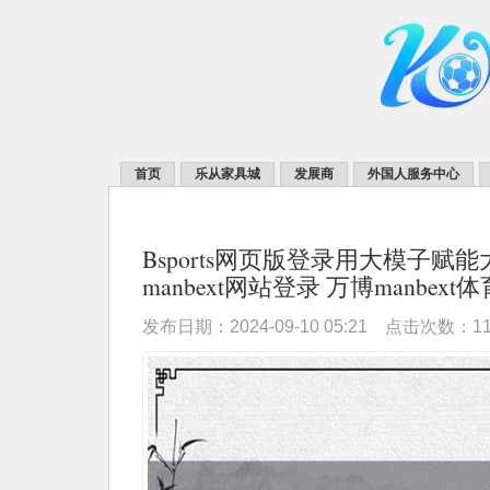
首页
乐从家具城
发展商
外国人服务中心
Bsports网页版登录用大模子赋
manbext网站登录 万博manbe
发布日期：2024-09-10 05:21 点击次数：1