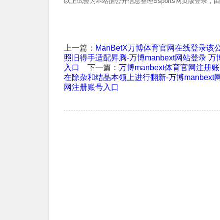
以上试验为本站据公开信息整理Bsports网页版登录
上一篇：
ManBetX万博体育官网在线登录
照旧得手适配昇腾-万博manbext网站登录 万
入口
下一篇：
万博manbext体育官网注
在除杂和结晶本领上进行翻新-万博manbext网
网注册账号入口