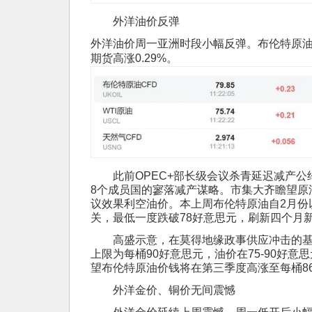
外洋油价反弹
外洋油价周一亚洲时段小幅反弹。布伦特原油期
期货高涨0.29%。
此前OPEC+部长级会议杀青延迟减产公
8个成员国的寥落减产谋略。市集大齐瞻望原
议效果利空油价。本上周布伦特原油自2月份
关，最低一度跌破78好意思元，刷新四个月
高盛示意，在莫得地缘政事供应冲击的基
上限为每桶90好意思元，油价在75-90好
望布伦特原油价钱将在第三季度高涨至每桶8
外洋金价、铜价无间震憾