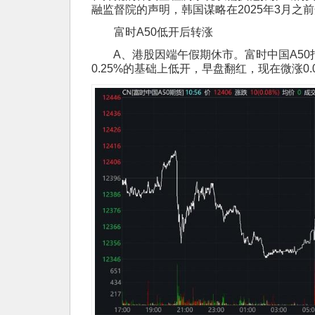
融监督院的声明，韩国谋略在2025年3月之
富时A50低开后转涨
A、港股因端午假期休市。富时中国A50
0.25%的基础上低开，早盘翻红，现在微涨0.