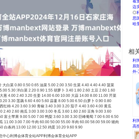
看
边
◎
思
哈
相
利
辰
外
0.80 0.50 0.65 油菜 5.00 2.00 3.50 生菜 4.40 4.40 4.40 菠菜
 5.00 5.30 洋白菜 2.20 0.90 1.55 胡萝卜 3.40 1.80 2.60 土豆 2.60 1.60
 大葱 4.00 2.40 3.20 生姜 14.00 6.00 10.00 大蒜 14.00 8.00 11.00 芹菜
 3.20 3.30 莲藕 6.60 4.60 5.60 蒜薹 8.00 5.00 6.50 白萝卜 0.90 0.80
0 西红柿 4.20 3.60 3.90 青椒 3.40 3.00 3.20 茄子 4.40 3.60 4.00 黄瓜
0 2.40 2.60 南瓜 3.00 3.00 3.00 冬瓜 3.60 1.60 2.60 豆角 9.00 3.60
.50 富士苹果 9.00 5.00 7.00 鸭梨 3.60 3.00 3.30 巨峰葡萄 7.00 6.00 6.50
利
瓜 11.00 3.00 7.00 牛肉 60.00 50.00 55.00 羊肉 60.00 58.00 59.00 猪肉
高报
50 白条鸡 13.00 12.00 12.50 鸡蛋 10.20 9.60 9.90
中心利博会体育全站APP利博会体育全站APP