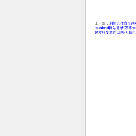
上一篇：
利博会体育全站A
manbext网站登录 万博
建立往复意向以来-万博ma