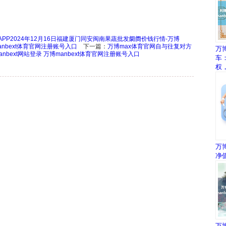
PP2024年12月16日福建厦门同安闽南果蔬批发阛阓价钱行情-万博
manbext体育官网注册账号入口
下一篇：
万博max体育官网自与往复对方
万
nbext网站登录 万博manbext体育官网注册账号入口
车
权
万博
净值
万博