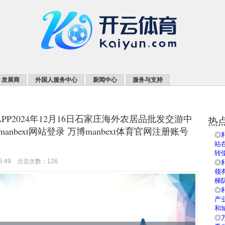
发展商
外国人服务中心
新闻中心
服务与支持
PP2024年12月16日石家庄海外农居品批发交游中
热
anbext网站登录 万博manbext体育官网注册账号
◎
站在
转
05:49 点击次数：126
◎
领
梯
◎
产
和
◎