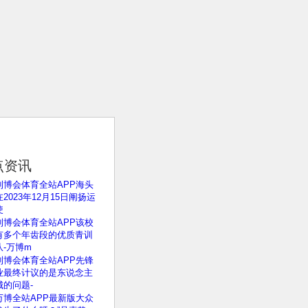
点资讯
利博会体育全站APP海头
2023年12月15日阐扬运
使
利博会体育全站APP该校
有多个年齿段的优质青训
队-万博m
利博会体育全站APP先锋
业最终计议的是东说念主
城的问题-
万博全站APP最新版大众