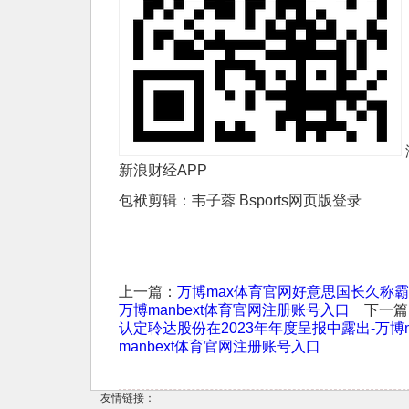
新浪财经APP
包袱剪辑：韦子蓉 Bsports网页版登录
上一篇：
万博max体育官网好意思国长久称霸宇
万博manbext体育官网注册账号入口
下一篇
认定聆达股份在2023年年度呈报中露出-万博ma
manbext体育官网注册账号入口
友情链接：