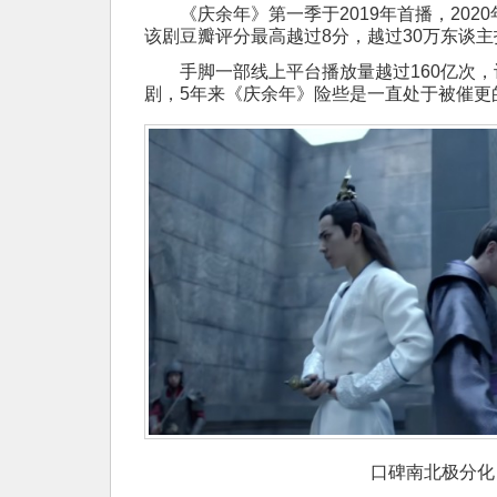
《庆余年》第一季于2019年首播，202
该剧豆瓣评分最高越过8分，越过30万东谈主
手脚一部线上平台播放量越过160亿次，
剧，5年来《庆余年》险些是一直处于被催更
口碑南北极分化