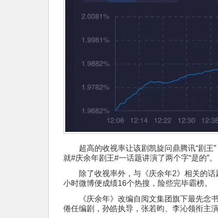
超高的收视率让该剧凯旋问鼎腾讯“剧王”，
就#庆余年剧王#一话题讲演了两个字“是的”。
除了收视率外，与《庆余年2》相关的话题
小时微博便成绩16个热搜，险些完毕霸榜。
《庆余年》改编自阅文集团旗下最先念书
倦任编剧，孙皓执导，张若昀、李沁领衔主