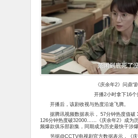
《庆余年2》问鼎“剧
开播2小时拿下16个
开播后，该剧收视与热度沿途飞腾。
据腾讯视频数据表示， 57分钟热度值破 300
126分钟热度破32000……《庆余年2》成
频爆款俱乐部剧集，同期成为历史最快干涉
另据@CCTV电视剧官方数据表示，《庆