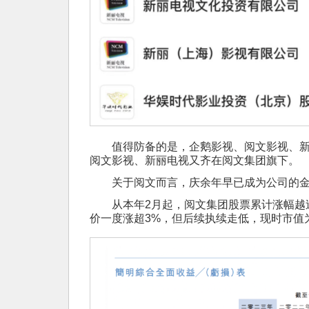
值得防备的是，企鹅影视、阅文影视、新
阅文影视、新丽电视又齐在阅文集团旗下。
关于阅文而言，庆余年早已成为公司的金
从本年2月起，阅文集团股票累计涨幅越过
价一度涨超3%，但后续执续走低，现时市值为