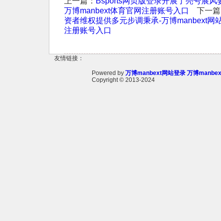
上一篇：
Bsports网页版登录开展了亮号展风姿
万博manbext体育官网注册账号入口
下一篇
资者维权提供多元步调秉承-万博manbext网站
注册账号入口
友情链接：
Powered by
万博manbext网站登录 万博manb
Copyright
© 2013-2024