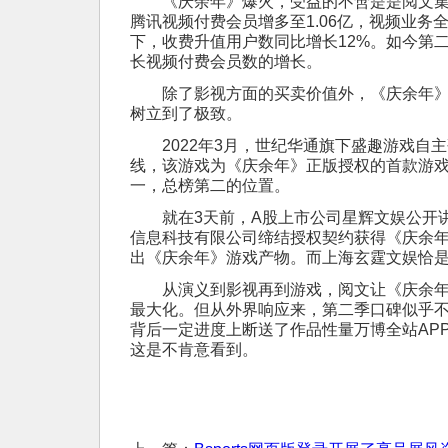
《庆余年》爆火，受益的不啻是是阅文集
腾讯视频付费会员增多至1.06亿，视频业务
下，收费升值用户数同比增长12%。如今第
长视频付费会员数的增长。
除了影视方面的买卖价值外，《庆余年》这
树立到了极致。
2022年3月，世纪华通旗下盛趣游戏自
线，该游戏为《庆余年》正版授权的首款游
一，总榜第二的位置。
就在3天前，A股上市公司星辉文娱公开讲
信息科技有限公司缔结授权契约获得《庆余年
出《庆余年》游戏产物。而上海玄霆文娱恰是
从演义到影视再到游戏，阅文让《庆余年》
最大化。但从外界响应来，第二季口碑似乎
背后一定进度上断送了作品性量万博全站AP
这是不肯意看到。