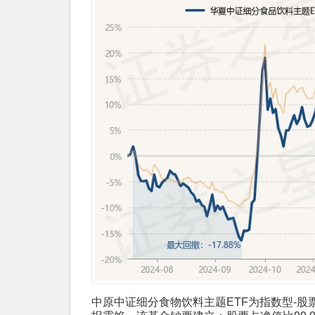
中原中证细分食物饮料主题ETF为指数型-