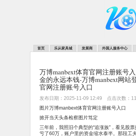
首页
乐从家具城
发展商
外国人服务中心
万博manbext体育官网注册账
金的永远本钱-万博manbext网站登
官网注册账号入口
发布日期：2025-11-09 12:49 点击次数：1
图片万博manbext体育官网注册账号入口
掀开当天头条检察图片笃定
三年前，我照旧个典型的“追涨族”，看见股
亏了60万，账户里的资金缩水泰半。那段工