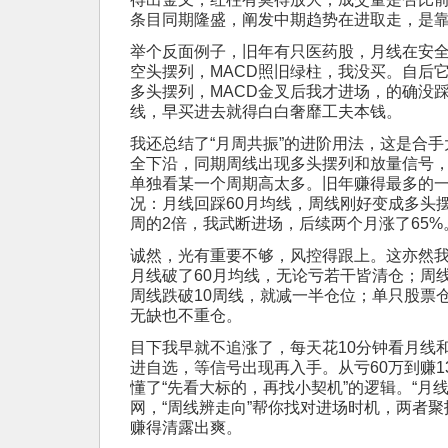
条目同期隆盛，阐发中期趋势在进取走，是
举个反面例子，旧年有只医药股，月线在安
空头摆列，MACD照旧绿柱，我没买。自后
多头摆列，MACD金叉后我才进场，的确没
线，早买进去就得白白奢靡工夫本钱。
我还总结了“月周共振”的进阶用法，这是合
全下沿，同期周线出现多头摆列和放量信号，
单独看某一个周期高太多。旧年赚得最多的
况：月线回踩60月均线，周线刚好变成多头
周的2倍，我武断进场，后续两个月涨了65%
诚然，光有重要不够，风控得跟上。这亦然
月线破了60月均线，无论亏若干皆清仓；周
周线跌破10周线，就减一半仓位；单只股票仓
无缺也不重仓。
目下我早就不追涨了，每天花10分钟看月线
进自选，等信号出现再入手。从亏60万到赚1
懂了“先看大标的，再找小契机”的逻辑。“月
网，“周线辨走向”帮你找对进场时机，两者
赚得清露出爽。