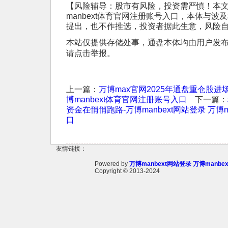
【风险辅导：股市有风险，投资需严慎！本
manbext体育官网注册账号入口，本体与
提出，也不作推选，投资者据此生意，风险
本站仅提供存储处事，通盘本体均由用户发
请点击举报。
上一篇：
万博max官网2025年通盘重仓股进场时
博manbext体育官网注册账号入口
下一篇：
资金在悄悄跑路-万博manbext网站登录 万博
口
友情链接：
Powered by
万博manbext网站登录 万博manb
Copyright
© 2013-2024