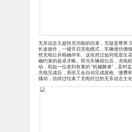
无东说念主超快充功能的结束，无疑是尊界 S
长途操作，一键开启充电模式，车辆便仿佛
然充电位并精确停车。这依然过如同笔底生
确约束的超卓才略。而当车辆就位后，充电
动，宛如一位老到有素的 “机械舞者”，及时
充电完成后，系统又会自动完成拔枪、缴费
骚动，信得过结束了充电经过的无东说念主