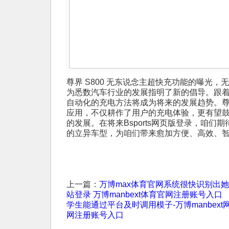
尊界 S800 无东说念主超快充功能的曝光
为悉数汽车行业的发展指明了新的倡导。跟
自动化的充电方法将成为将来的发展趋势。尊界
应用，不仅耕作了用户的充电体验，更有望
的发展。在将来Bsports网页版登录，咱们期待
的立异车型，为咱们带来愈加方便、高效、
上一篇：
万博max体育官网系统很快识别出她的
站登录 万博manbext体育官网注册账号入口
学生能通过平台及时调用模子-万博manbext网
网注册账号入口