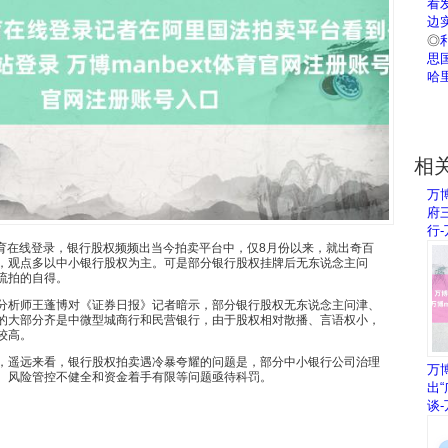
看
边
◎
思
哈
相
万博
府
行-
在线登录，银行股权频频出当今拍卖平台中，仅8月份以来，就出奇百
，观点多以中小银行股权为主。可是部分银行股权挂牌后无东说念主问
流拍的自得。
析师王蓬博对《证券日报》记者暗示，部分银行股权无东说念主问津、
的大部分齐是中微型城商行和民营银行，由于股权相对散播、言语权小，
较高。
遥远来看，银行股权拍卖遇冷暴夸耀的问题是，部分中小银行公司治理
万
、风险管控不健全和资金着手有限等问题亟待科罚。
出
谈