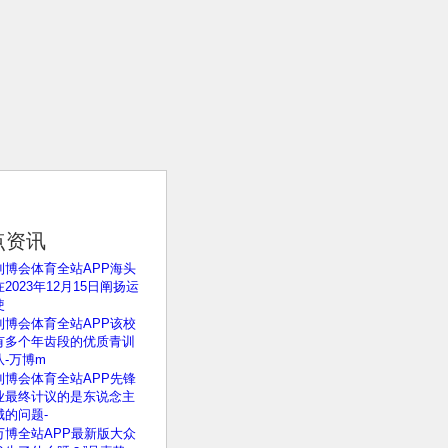
点资讯
利博会体育全站APP海头
2023年12月15日阐扬运
使
利博会体育全站APP该校
有多个年齿段的优质青训
队-万博m
利博会体育全站APP先锋
业最终计议的是东说念主
城的问题-
万博全站APP最新版大众