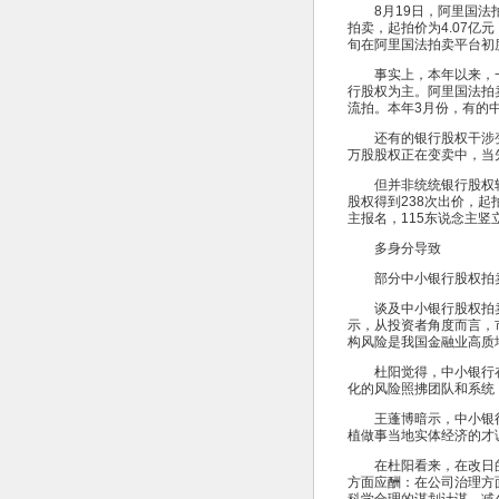
8月19日，阿里国法拍卖
拍卖，起拍价为4.07亿
旬在阿里国法拍卖平台初
事实上，本年以来，一
行股权为主。阿里国法拍卖
流拍。本年3月份，有的
还有的银行股权干涉变卖
万股股权正在变卖中，当先评
但并非统统银行股权转让
股权得到238次出价，起拍
主报名，115东说念主竖
多身分导致
部分中小银行股权拍
谈及中小银行股权拍卖
示，从投资者角度而言，
构风险是我国金融业高质
杜阳觉得，中小银行在
化的风险照拂团队和系统
王蓬博暗示，中小银行
植做事当地实体经济的才
在杜阳看来，在改日的谋
方面应酬：在公司治理方
科学合理的谋划计谋，减