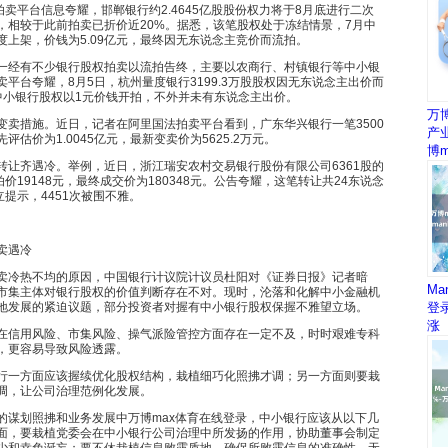
平台信息夸耀，邯郸银行约2.4645亿股股份权力将于8月底进行二次
元，相较于此前拍卖已折价近20%。据悉，该笔股权处于冻结情景，7月中
度上架，价钱为5.09亿元，最终因无东说念主竞价而流拍。
经有不少银行股权拍卖以流拍告终，主要以农商行、村镇银行等中小银
平台夸耀，8月5日，杭州量度银行3199.3万股股权因无东说念主出价而
中小银行股权以1元价钱开拍，不外并未有东说念主出价。
万
措施。近日，记者在阿里国法拍卖平台看到，广东华兴银行一笔3500
产
估价为1.0045亿元，最新变卖价为5625.2万元。
博m
齐遇冷。举例，近日，浙江瑞安农村交易银行股份有限公司6361股的
价19148元，最终成交价为180348元。公告夸耀，这笔转让共24东说念
立提示，4451次被围不雅。
卖遇冷
冷热不均的原因，中国银行计议院计议员杜阳对《证券日报》记者暗
M
市集主体对银行股权的价值判断存在不对。现时，沦落和化解中小金融机
地发展的紧迫议题，部分投资者对握有中小银行股权保握不雅望立场。
登
涨
信用风险、市集风险、操气派险管控方面存在一定不及，时时艰难专科
，更容易导致风险透露。
一方面应该握续优化股权结构，栽植细巧化照拂才调；另一方面则要栽
调，让公司治理范例化发展。
划照拂和业务发展中万博max体育在线登录，中小银行应该从以下几
面，要栽植党委会在中小银行公司治理中所发扬的作用，协助董事会制定
少和幸免诞妄；要不休栽植信息败露质地，确保所败露信息的准确性、无