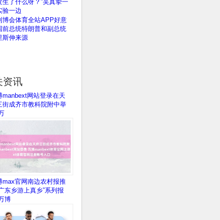
发生了什么呀？”吴真挚一
实验一边
利博会体育全站APP好意
国前总统特朗普和副总统
里斯伸来源
关资讯
manbext网站登录在天
三街成齐市教科院附中举
万
博max官网南边农村报推
“广东乡游上真乡”系列报
-万博