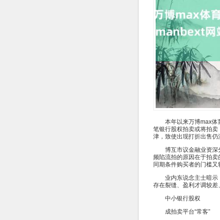
本年以来万博max体育
笔银行股权拍卖或将拍卖
津，致使出现打折出售仍
博互市议金融业资深分
频陷流拍的原因在于拍卖
同期条件购买者的门槛又
业内东说念主士暗示，
存在裂缝、盈利才调较差
中小银行股权
成拍卖平台“常客”