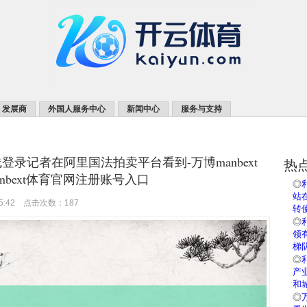
发展商
外国人服务中心
新闻中心
服务与支持
登录记者在阿里国法拍卖平台看到-万博manbext
热
nbext体育官网注册账号入口
◎
站在
05:42 点击次数：187
转
◎
领
梯
◎
产
和
◎