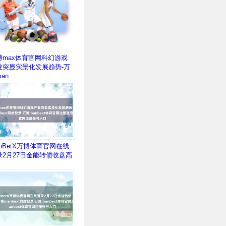
博max体育官网科幻游戏
业突显实景化发展趋势-万
an
anBetX万博体育官网在线
录2月27日金能转债收盘高